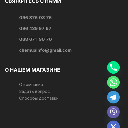
СВЯЖИТЕСЬ С НАМИ
096 376 03 76
096 439 97 97
068 671 90 70
chemuainfo@gmail.com
О НАШЕМ МАГАЗИНЕ
y
О компании
t
Задать вопрос
a
h
Способы доставки
c
e
d
i
H