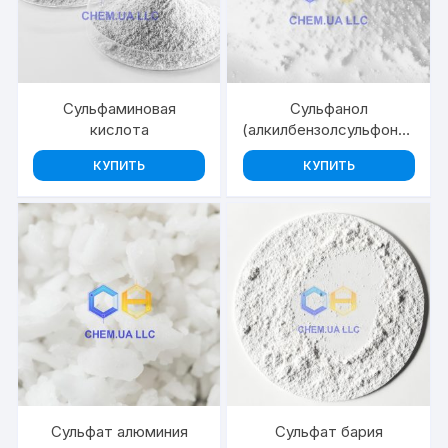
Сульфаминовая
Сульфанол
кислота
(алкилбензолсульфонат
натрия)
КУПИТЬ
КУПИТЬ
Сульфат алюминия
Сульфат бария