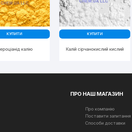
КУПИТИ
КУПИТИ
ероціанід калію
Калій сірчанокислий кислий
ПРО НАШ МАГАЗИН
Про компанію
Поставити запитання
Способи доставки