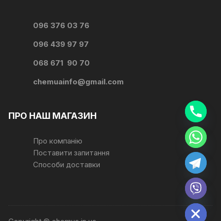
096 376 03 76
096 439 97 97
068 671 90 70
chemuainfo@gmail.com
ПРО НАШ МАГАЗИН
Про компанію
y
t
Поставити запитання
a
h
Способи доставки
c
e
d
i
H