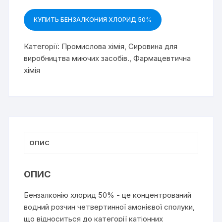
КУПИТЬ БЕНЗАЛКОНИЯ ХЛОРИД 50%
Категорії:
Промислова хімія
,
Сировина для
виробництва миючих засобів.
,
Фармацевтична
хімія
ОПИС
ОПИС
Бензалконію хлорид 50% - це концентрований
водний розчин четвертинної амонієвої сполуки,
що відноситься до категорії катіонних