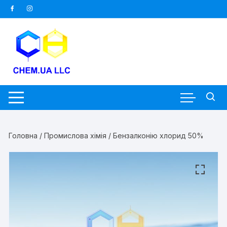
Перейти
до
вмісту
Головна
/
Промислова хімія
/ Бензалконію хлорид 50%