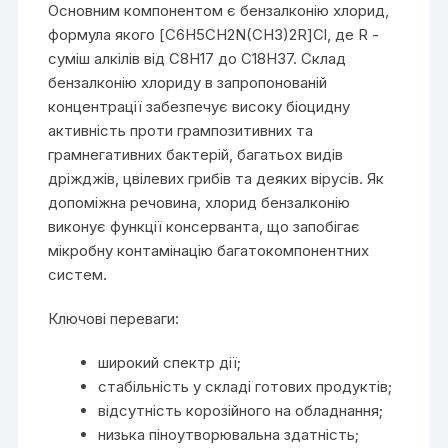
Основним компонентом є бензалконію хлорид,
формула якого [C6H5CH2N(CH3)2R]Cl, де R -
суміш алкілів від C8H17 до C18H37. Склад
бензалконію хлориду в запропонованій
концентрації забезпечує високу біоцидну
активність проти грампозитивних та
грамнегативних бактерій, багатьох видів
дріжджів, цвілевих грибів та деяких вірусів. Як
допоміжна речовина, хлорид бензалконію
виконує функції консерванта, що запобігає
мікробну контамінацію багатокомпонентних
систем.
Ключові переваги:
широкий спектр дії;
стабільність у складі готових продуктів;
відсутність корозійного на обладнання;
низька піноутворювальна здатність;