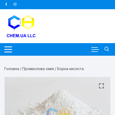
Перейти
до
вмісту
Головна
/
Промислова хімія
/ Борна кислота