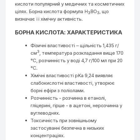
кислоти популярний у медичних та косметичних
цілях. Борна кислота формула H
BO
, що
3
3
визначає її хімічну активність.
БОРНА КИСЛОТА: ХАРАКТЕРИСТИКА
Фізичні властивості – щільність 1,435 г/
3
см
, температура розкладання вище 170
°C, розчинність у воді 4,7 г/100 мл при 20
°C.
Хімічні властивості pKa 9,24 виявляє
слабокислотні властивості, утворює
борні ефіри з поліолами.
Розчинність - розчинна в етанолі,
гліцерині, гірше - в ацетоні, нерозчинна у
вуглеводнях.
Токсичність при зовнішньому
застосуванні безпечна в низьких
концентраціях.