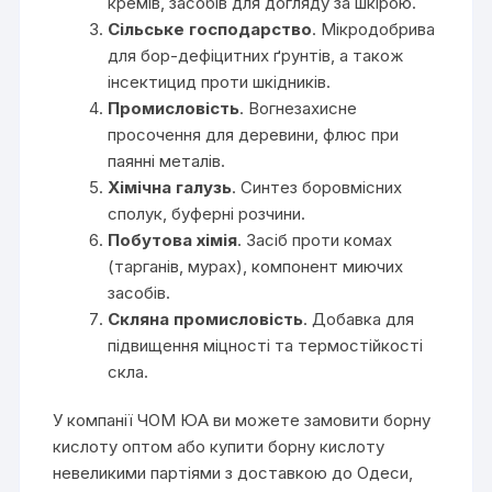
кремів, засобів для догляду за шкірою.
Сільське господарство
. Мікродобрива
для бор-дефіцитних ґрунтів, а також
інсектицид проти шкідників.
Промисловість
. Вогнезахисне
просочення для деревини, флюс при
паянні металів.
Хімічна галузь
. Синтез боровмісних
сполук, буферні розчини.
Побутова хімія
. Засіб проти комах
(тарганів, мурах), компонент миючих
засобів.
Скляна промисловість
. Добавка для
підвищення міцності та термостійкості
скла.
У компанії ЧОМ ЮА ви можете замовити борну
кислоту оптом або купити борну кислоту
невеликими партіями з доставкою до Одеси,