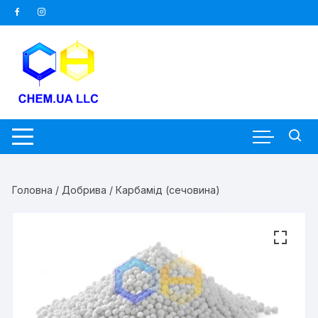
Перейти
до
вмісту
Головна
/
Добрива
/ Карбамід (сечовина)