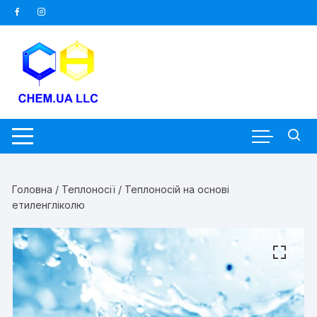
Перейти
до
вмісту
Головна
/
Теплоносії
/ Теплоносій на основі
етиленгліколю