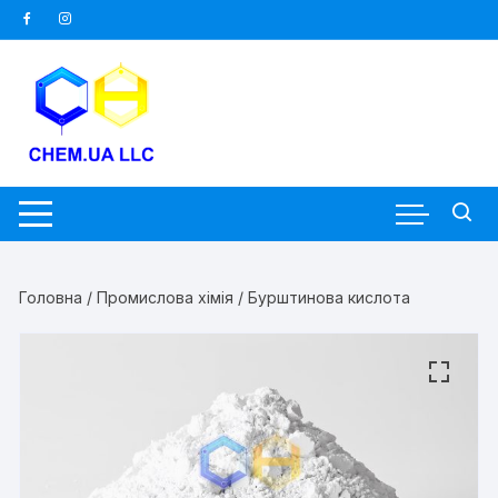
Перейти
до
вмісту
Головна
/
Промислова хімія
/ Бурштинова кислота