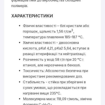
фармацевтики до виробництва складних
полімерів.
ХАРАКТЕРИСТИКИ
Фізичні властивості – білі кристали або
3
порошок, щільність 1,56 г/см
,
температура плавлення 185–187 °C.
Хімічні властивості - двоосновна
кислота, pKa1 4,21, pKa2 5,64, вступає в
реакції етерифікації та нейтралізації.
Розчинність у воді 58 г/л при 20 °C і
етанолі, але нерозчинна в бензолі.
Токсичність: Абсолютно безпечна при
використанні рекомендованих доз.
Стабільність - стійка при зберіганні в
сухих умовах, що розкладається при
нагріванні вище 235°C.
Молекулярна маса: 118,09 г/моль, хімічна
формула C
H
O
.