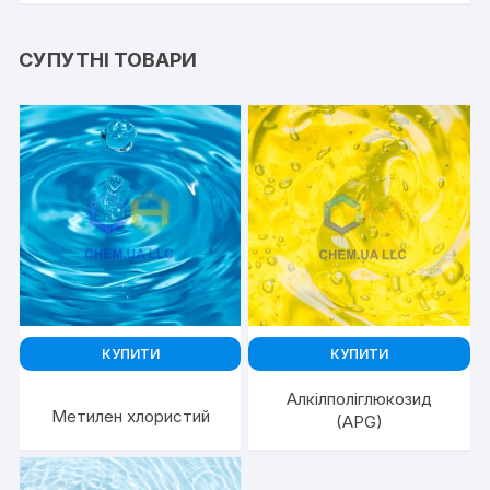
СУПУТНІ ТОВАРИ
КУПИТИ
КУПИТИ
Алкілполіглюкозид
Метилен хлористий
(APG)