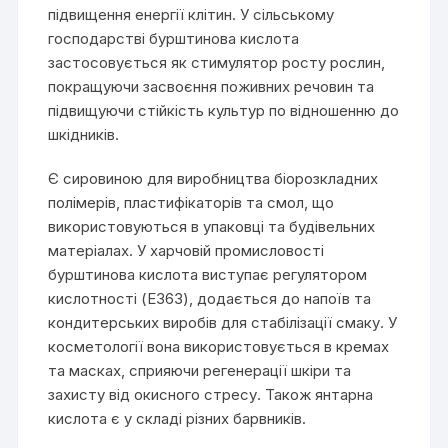
підвищення енергії клітин. У сільському
господарстві бурштинова кислота
застосовується як стимулятор росту рослин,
покращуючи засвоєння поживних речовин та
підвищуючи стійкість культур по відношенню до
шкідників.
Є сировиною для виробництва біорозкладних
полімерів, пластифікаторів та смол, що
використовуються в упаковці та будівельних
матеріалах. У харчовій промисловості
бурштинова кислота виступає регулятором
кислотності (E363), додається до напоїв та
кондитерських виробів для стабілізації смаку. У
косметології вона використовується в кремах
та масках, сприяючи регенерації шкіри та
захисту від окисного стресу. Також янтарна
кислота є у складі різних барвників.